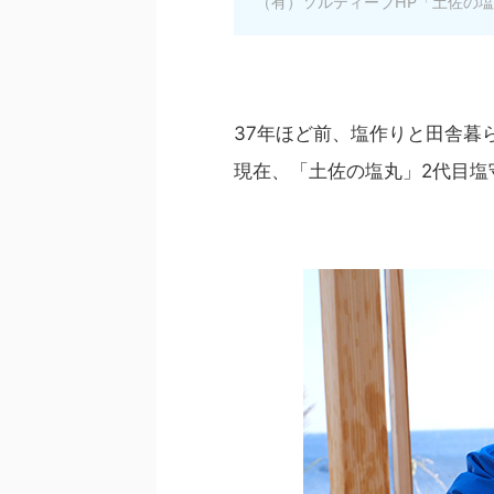
（有）ソルティーブHP「土佐の
37年ほど前、塩作りと田舎暮
現在、「土佐の塩丸」2代目塩