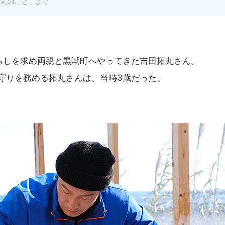
塩丸のこと」より
らしを求め両親と黒潮町へやってきた吉田拓丸さん。
守りを務める拓丸さんは、当時3歳だった。