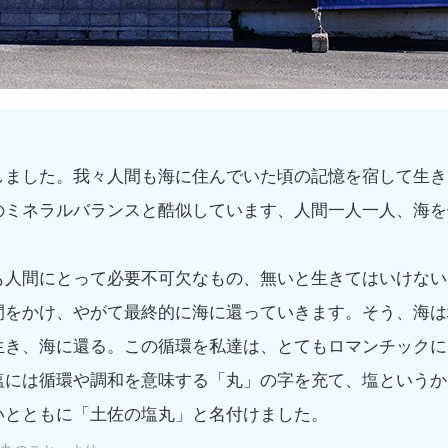
しました。我々人間も海に住んでいた頃の記憶を宿して生き
のミネラルバランスと酷似しています、人間一人一人、海を
も人間にとって必要不可欠なもの、無いと生きてはいけない
間をかけ、やがて最終的に海に還っていきます。そう、海は
生き、海に還る。この循環を私達は、とてもロマンチックに
塩には循環や調和を意味する「丸」の字を充て、塩というか
いとともに「土佐の塩丸」と名付けました。