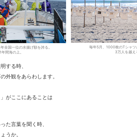
毎年5月、1000枚のTシャ
毎年全国一位の水揚げ額を誇る。
3万人を越え
1年間海の上。
説明する時、
町の外観をあらわします。
し」がここにあることは
いった言葉を聞く時、
しょうか。